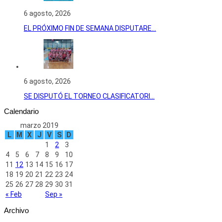
6 agosto, 2026
EL PRÓXIMO FIN DE SEMANA DISPUTARE...
6 agosto, 2026
SE DISPUTÓ EL TORNEO CLASIFICATORI...
Calendario
marzo 2019
L
M
X
J
V
S
D
1
2
3
4
5
6
7
8
9
10
11
12
13
14
15
16
17
18
19
20
21
22
23
24
25
26
27
28
29
30
31
« Feb
Sep »
Archivo