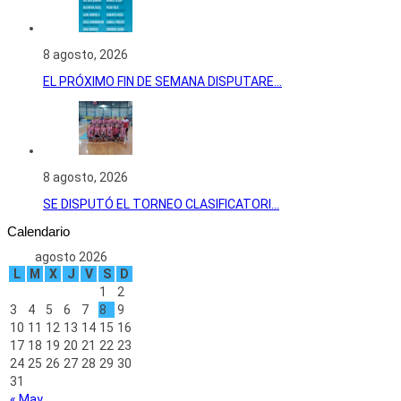
8 agosto, 2026
EL PRÓXIMO FIN DE SEMANA DISPUTARE...
8 agosto, 2026
SE DISPUTÓ EL TORNEO CLASIFICATORI...
Calendario
agosto 2026
L
M
X
J
V
S
D
1
2
3
4
5
6
7
8
9
10
11
12
13
14
15
16
17
18
19
20
21
22
23
24
25
26
27
28
29
30
31
« May