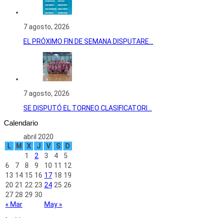
7 agosto, 2026
EL PRÓXIMO FIN DE SEMANA DISPUTARE...
7 agosto, 2026
SE DISPUTÓ EL TORNEO CLASIFICATORI...
Calendario
abril 2020
L
M
X
J
V
S
D
1
2
3
4
5
6
7
8
9
10
11
12
13
14
15
16
17
18
19
20
21
22
23
24
25
26
27
28
29
30
« Mar
May »