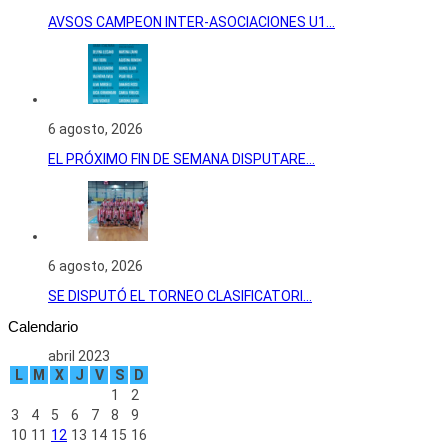
AVSOS CAMPEON INTER-ASOCIACIONES U1...
6 agosto, 2026
EL PRÓXIMO FIN DE SEMANA DISPUTARE...
6 agosto, 2026
SE DISPUTÓ EL TORNEO CLASIFICATORI...
Calendario
abril 2023
L
M
X
J
V
S
D
1
2
3
4
5
6
7
8
9
10
11
12
13
14
15
16